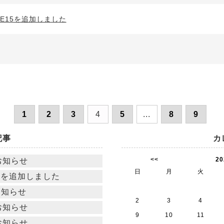
ASE15を追加しました
1
2
3
4
5
...
8
9
記事
カ
<<
2
お知らせ
日
月
火
23を追加しました
お知らせ
2
3
4
お知らせ
9
10
11
お知らせ