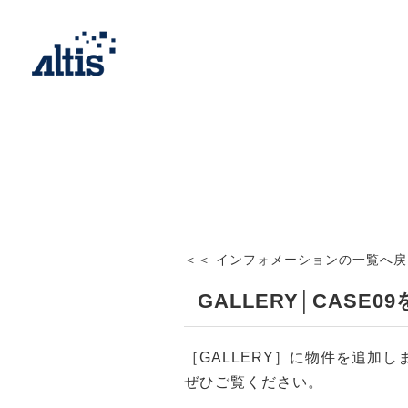
GALLERY│CASE09を追加しました【2021-10-28更新】お知らせ |株式会社アルティ
＜＜ インフォメーションの一覧へ戻
GALLERY│CASE
［GALLERY］に物件を追加し
ぜひご覧ください。